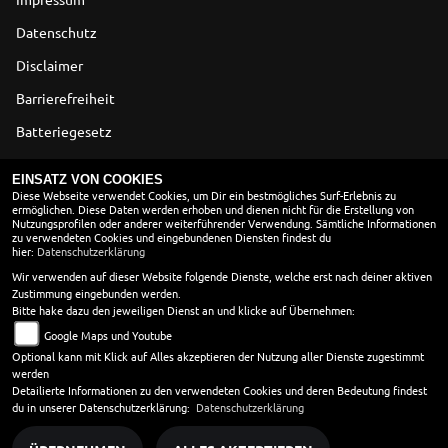
Datenschutz
Disclaimer
Barrierefreiheit
Batteriegesetz
Altölverordnung
EINSATZ VON COOKIES
Diese Webseite verwendet Cookies, um Dir ein bestmögliches Surf-Erlebnis zu
ermöglichen. Diese Daten werden erhoben und dienen nicht für die Erstellung von
ÖFFNUNGSZEITEN
Nutzungsprofilen oder anderer weiterführender Verwendung. Sämtliche Informationen
zu verwendeten Cookies und eingebundenen Diensten findest du
Montag:
09:00 - 13:00 und 14:00 - 18:00
hier:
Datenschutzerklärung
Dienstag:
09:00 - 13:00 und 14:00 - 18:00
Wir verwenden auf dieser Website folgende Dienste, welche erst nach deiner aktiven
Zustimmung eingebunden werden.
Mittwoch:
09:00 - 13:00 und 14:00 - 18:00
Bitte hake dazu den jeweiligen Dienst an und klicke auf Übernehmen:
Donnerstag:
09:00 - 13:00 und 14:00 - 18:00
Google Maps und Youtube
Freitag:
09:00 - 13:00 und 14:00 - 18:00
Optional kann mit Klick auf Alles akzeptieren der Nutzung aller Dienste zugestimmt
Samstag:
09:00 - 13:00
werden
Sonntag:
geschlossen
Detailierte Informationen zu den verwendeten Cookies und deren Bedeutung findest
du in unserer Datenschutzerklärung:
Datenschutzerklärung