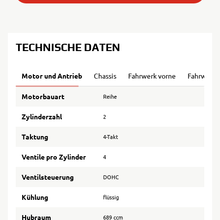
TECHNISCHE DATEN
Motor und Antrieb
Chassis
Fahrwerk vorne
Fahrwerk 
Motorbauart
Reihe
Zylinderzahl
2
Taktung
4-Takt
Ventile pro Zylinder
4
Ventilsteuerung
DOHC
Kühlung
flüssig
Hubraum
689 ccm