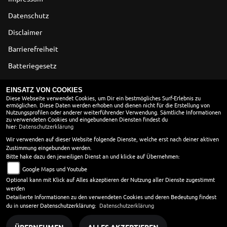
Datenschutz
Disclaimer
Barrierefreiheit
Batteriegesetz
Altölverordnung
EINSATZ VON COOKIES
Diese Webseite verwendet Cookies, um Dir ein bestmögliches Surf-Erlebnis zu
ermöglichen. Diese Daten werden erhoben und dienen nicht für die Erstellung von
ÖFFNUNGSZEITEN
Nutzungsprofilen oder anderer weiterführender Verwendung. Sämtliche Informationen
zu verwendeten Cookies und eingebundenen Diensten findest du
Montag:
09:00 - 13:00 und 14:00 - 18:00
hier:
Datenschutzerklärung
Dienstag:
09:00 - 13:00 und 14:00 - 18:00
Wir verwenden auf dieser Website folgende Dienste, welche erst nach deiner aktiven
Zustimmung eingebunden werden.
Mittwoch:
09:00 - 13:00 und 14:00 - 18:00
Bitte hake dazu den jeweiligen Dienst an und klicke auf Übernehmen:
Donnerstag:
09:00 - 13:00 und 14:00 - 18:00
Google Maps und Youtube
Freitag:
09:00 - 13:00 und 14:00 - 18:00
Optional kann mit Klick auf Alles akzeptieren der Nutzung aller Dienste zugestimmt
Samstag:
09:00 - 13:00
werden
Sonntag:
geschlossen
Detailierte Informationen zu den verwendeten Cookies und deren Bedeutung findest
du in unserer Datenschutzerklärung:
Datenschutzerklärung