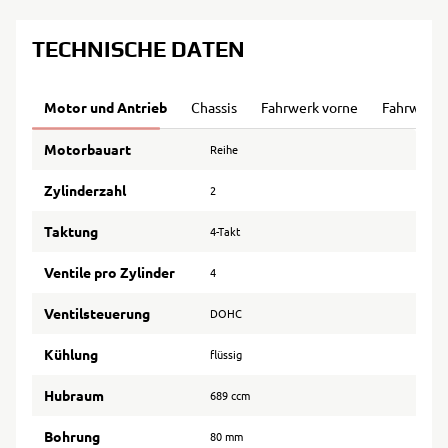
TECHNISCHE DATEN
Motor und Antrieb
Chassis
Fahrwerk vorne
Fahrwerk 
Motorbauart
Reihe
Zylinderzahl
2
Taktung
4-Takt
Ventile pro Zylinder
4
Ventilsteuerung
DOHC
Kühlung
flüssig
Hubraum
689 ccm
Bohrung
80 mm